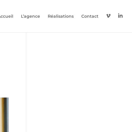
V
L
ccueil
L’agence
Réalisations
Contact
i
i
m
n
é
k
o
e
d
i
n