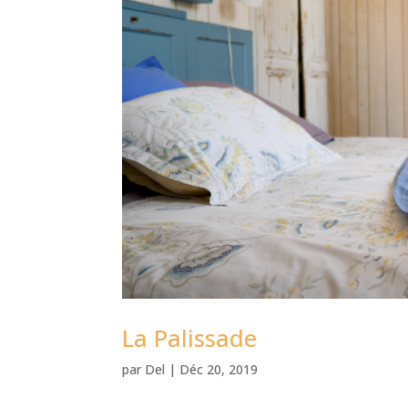
La Palissade
par
Del
|
Déc 20, 2019